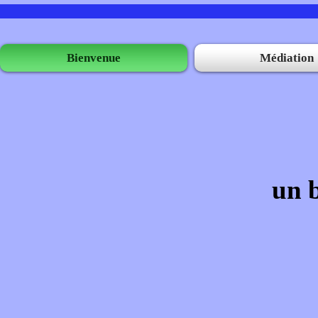
Bienvenue
Médiation
un b